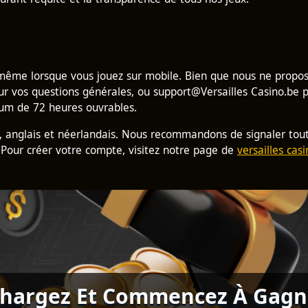
 même lorsque vous jouez sur mobile. Bien que nous ne propos
ur vos questions générales, ou support@Versailles Casino.be po
um de 72 heures ouvrables.
 anglais et néerlandais. Nous recommandons de signaler tout 
Pour créer votre compte, visitez notre page de
versailles casi
chargez Et Commencez À Gagn