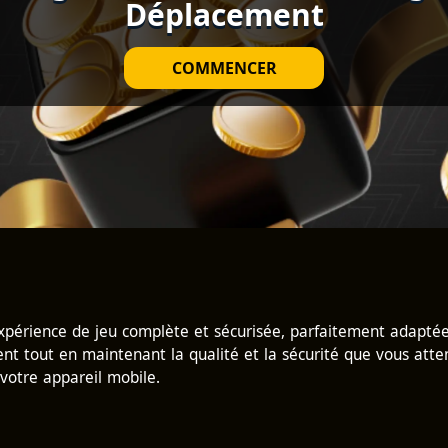
Déplacement
COMMENCER
expérience de jeu complète et sécurisée, parfaitement adapté
nt tout en maintenant la qualité et la sécurité que vous atte
votre appareil mobile.