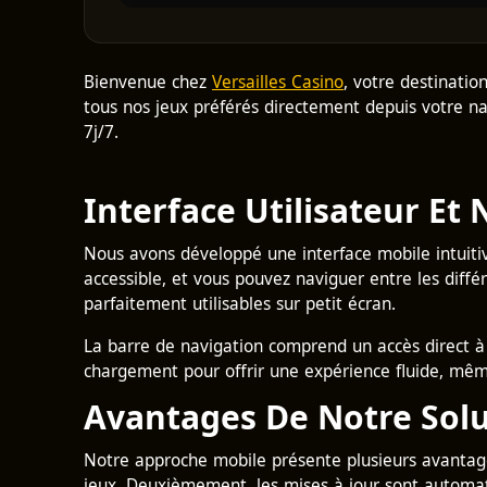
Bienvenue chez
Versailles Casino
, votre destinati
tous nos jeux préférés directement depuis votre na
7j/7.
Interface Utilisateur Et
Nous avons développé une interface mobile intuitiv
accessible, et vous pouvez naviguer entre les diffé
parfaitement utilisables sur petit écran.
La barre de navigation comprend un accès direct à 
chargement pour offrir une expérience fluide, mê
Avantages De Notre Solu
Notre approche mobile présente plusieurs avantage
jeux. Deuxièmement, les mises à jour sont automati