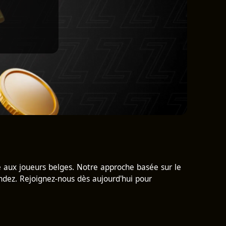
e aux joueurs belges. Notre approche basée sur le
ndez. Rejoignez-nous dès aujourd'hui pour