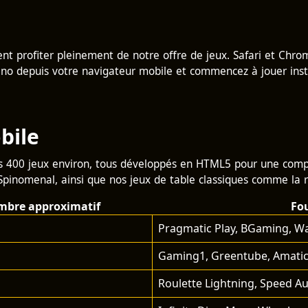
ent profiter pleinement de notre offre de jeux. Safari et Chr
ino depuis votre navigateur mobile et commencez à jouer ins
bile
os 400 jeux environ, tous développés en HTML5 pour une compa
Spinomenal, ainsi que nos jeux de table classiques comme la r
bre approximatif
Fo
Pragmatic Play, BGaming, W
Gaming1, Greentube, Amati
Roulette Lightning, Speed Au