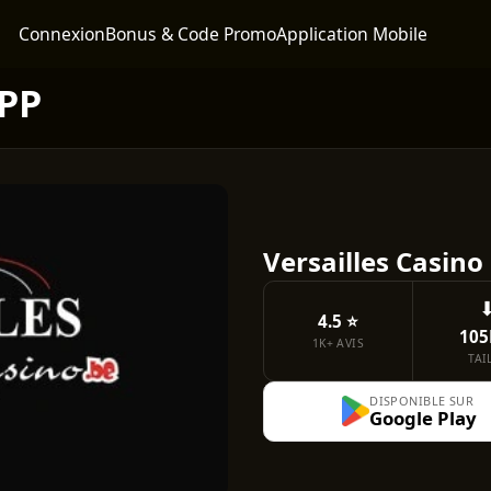
Connexion
Bonus & Code Promo
Application Mobile
PP
Versailles Casino
4.5 ⭐
10
1K+ AVIS
TAI
DISPONIBLE SUR
Google Play