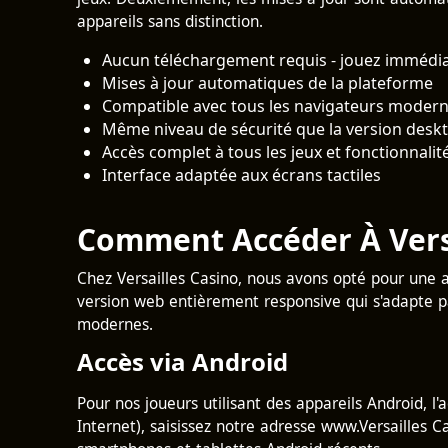
appareils sans distinction.
Aucun téléchargement requis - jouez imméd
Mises à jour automatiques de la plateforme
Compatible avec tous les navigateurs moder
Même niveau de sécurité que la version desk
Accès complet à tous les jeux et fonctionnalit
Interface adaptée aux écrans tactiles
Comment Accéder À Versa
Chez Versailles Casino, nous avons opté pour une 
version web entièrement responsive qui s'adapte p
modernes.
Accès via Android
Pour nos joueurs utilisant des appareils Android, l
Internet), saisissez notre adresse www.Versailles 