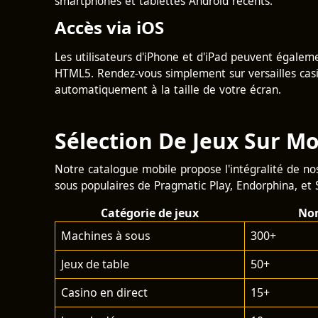
smartphones et tablettes Android récents.
Accès via iOS
Les utilisateurs d'iPhone et d'iPad peuvent égalem
HTML5. Rendez-vous simplement sur versailles cas
automatiquement à la taille de votre écran.
Sélection De Jeux Sur Mo
Notre catalogue mobile propose l'intégralité de n
sous populaires de Pragmatic Play, Endorphina, et 
Catégorie de jeux
Nom
Machines à sous
300+
Jeux de table
50+
Casino en direct
15+