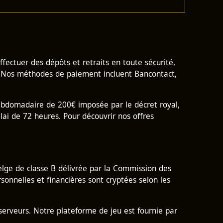
fectuer des dépôts et retraits en toute sécurité,
le. Nos méthodes de paiement incluent Bancontact,
bdomadaire de 200€ imposée par le décret royal,
i de 72 heures. Pour découvrir nos offres
lge de classe B délivrée par la Commission des
onnelles et financières sont cryptées selon les
 serveurs. Notre plateforme de jeu est fournie par