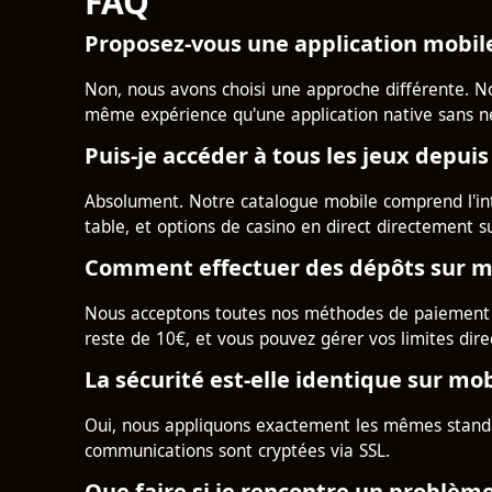
FAQ
Proposez-vous une application mobil
Non, nous avons choisi une approche différente. No
même expérience qu'une application native sans n
Puis-je accéder à tous les jeux depui
Absolument. Notre catalogue mobile comprend l'int
table, et options de casino en direct directement s
Comment effectuer des dépôts sur m
Nous acceptons toutes nos méthodes de paiement ha
reste de 10€, et vous pouvez gérer vos limites di
La sécurité est-elle identique sur mob
Oui, nous appliquons exactement les mêmes standard
communications sont cryptées via SSL.
Que faire si je rencontre un problèm