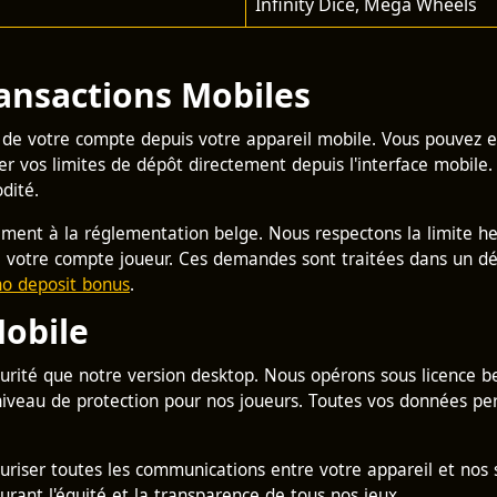
Infinity Dice, Mega Wheels
ansactions Mobiles
e de votre compte depuis votre appareil mobile. Vous pouvez ef
ifier vos limites de dépôt directement depuis l'interface mobi
dité.
nt à la réglementation belge. Nous respectons la limite he
otre compte joueur. Ces demandes sont traitées dans un déla
 no deposit bonus
.
Mobile
rité que notre version desktop. Nous opérons sous licence be
niveau de protection pour nos joueurs. Toutes vos données pers
écuriser toutes les communications entre votre appareil et nos
urant l'équité et la transparence de tous nos jeux.