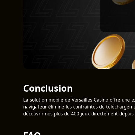
Conclusion
La solution mobile de Versailles Casino offre une 
navigateur élimine les contraintes de téléchargeme
découvrir nos plus de 400 jeux directement depuis 