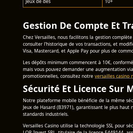
Jeux de dés
10+
Gestion De Compte Et Tr
Chez Versailles, nous facilitons la gestion complèt
consulter l'historique de vos transactions, et mod
Visa, Mastercard, et Apple Pay pour plus de commo
Les dépôts minimum commencent à 10€, conforméme
mais vous pouvez demander une augmentation via v
promotionnelles, consultez notre
versailles casino
Sécurité Et Licence Sur 
Notre plateforme mobile bénéficie de la même sécu
Jeux de Hasard (B3971), garantissant le plus haut 
standards industriels.
Versailles Casino utilise la technologie SSL pour s
LOR Invest SRL, titulaire de la licence E449144, ass