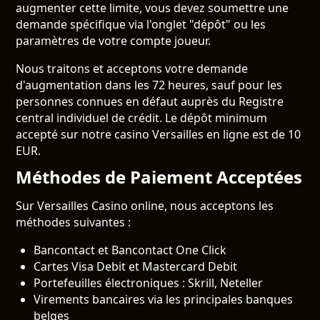
augmenter cette limite, vous devez soumettre une
demande spécifique via l'onglet "dépôt" ou les
paramètres de votre compte joueur.
Nous traitons et acceptons votre demande
d'augmentation dans les 72 heures, sauf pour les
personnes connues en défaut auprès du Registre
central individuel de crédit. Le dépôt minimum
accepté sur notre casino Versailles en ligne est de 10
EUR.
Méthodes de Paiement Acceptées
Sur Versailles Casino online, nous acceptons les
méthodes suivantes :
Bancontact et Bancontact One Click
Cartes Visa Debit et Mastercard Debit
Portefeuilles électroniques : Skrill, Neteller
Virements bancaires via les principales banques
belges