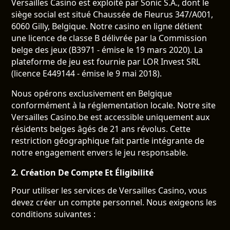
Versailles Casino est exploité par Sonic S.A., dont le
siège social est situé Chaussée de Fleurus 347/A001,
6060 Gilly, Belgique. Notre casino en ligne détient
une licence de classe B délivrée par la Commission
belge des jeux (B3971 - émise le 19 mars 2020). La
plateforme de jeu est fournie par LOR Invest SRL
(licence E449144 - émise le 9 mai 2018).
Nous opérons exclusivement en Belgique
conformément à la réglementation locale. Notre site
Versailles Casino.be est accessible uniquement aux
résidents belges âgés de 21 ans révolus. Cette
restriction géographique fait partie intégrante de
notre engagement envers le jeu responsable.
2. Création De Compte Et Éligibilité
Pour utiliser les services de Versailles Casino, vous
devez créer un compte personnel. Nous exigeons les
conditions suivantes :