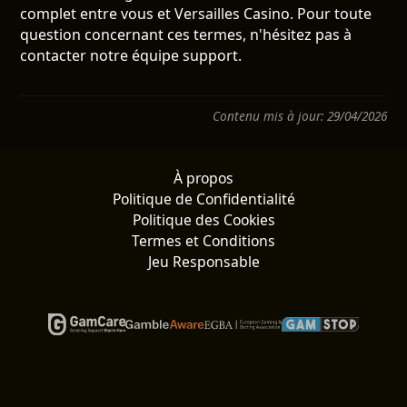
complet entre vous et Versailles Casino. Pour toute
question concernant ces termes, n'hésitez pas à
contacter notre équipe support.
Contenu mis à jour: 29/04/2026
À propos
Politique de Confidentialité
Politique des Cookies
Termes et Conditions
Jeu Responsable