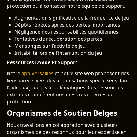
protection ou à contacter notre équipe de support.
Augmentation significative de la fréquence de jeu
Dépôts répétés après des pertes importantes
Négligence des responsabilités quotidiennes
Tentatives de récupération des pertes
Mensonges sur l'activité de jeu
Irritabilité lors de l'interruption du jeu
Ressources D'Aide Et Support
Notre
app Versailles
et notre site web proposent des
liens directs vers des organisations spécialisées dans
l'aide aux joueurs problématiques. Ces ressources
externes complètent nos mesures internes de
protection.
Organismes de Soutien Belges
Nous travaillons en collaboration avec plusieurs
organismes belges reconnus pour leur expertise en