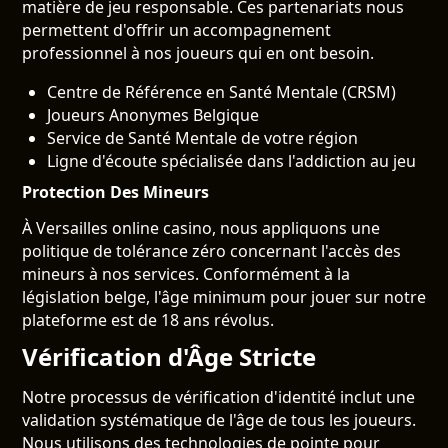
matière de jeu responsable. Ces partenariats nous
permettent d'offrir un accompagnement
professionnel à nos joueurs qui en ont besoin.
Centre de Référence en Santé Mentale (CRSM)
Joueurs Anonymes Belgique
Service de Santé Mentale de votre région
Ligne d'écoute spécialisée dans l'addiction au jeu
Protection Des Mineurs
À Versailles online casino, nous appliquons une
politique de tolérance zéro concernant l'accès des
mineurs à nos services. Conformément à la
législation belge, l'âge minimum pour jouer sur notre
plateforme est de 18 ans révolus.
Vérification d'Âge Stricte
Notre processus de vérification d'identité inclut une
validation systématique de l'âge de tous les joueurs.
Nous utilisons des technologies de pointe pour