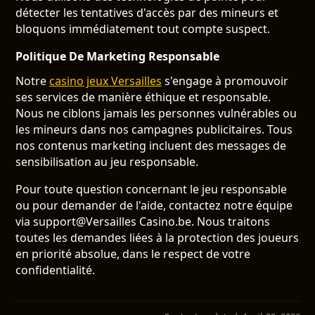
détecter les tentatives d'accès par des mineurs et
bloquons immédiatement tout compte suspect.
Politique De Marketing Responsable
Notre
casino jeux Versailles
s'engage à promouvoir
ses services de manière éthique et responsable.
Nous ne ciblons jamais les personnes vulnérables ou
les mineurs dans nos campagnes publicitaires. Tous
nos contenus marketing incluent des messages de
sensibilisation au jeu responsable.
Pour toute question concernant le jeu responsable
ou pour demander de l'aide, contactez notre équipe
via support@Versailles Casino.be. Nous traitons
toutes les demandes liées à la protection des joueurs
en priorité absolue, dans le respect de votre
confidentialité.