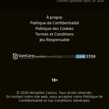
Content updated: April 29, 2026
À propos
Politique de Confidentialité
Politique des Cookies
Termes et Conditions
Jeu Responsable
18+
©
2026
Versailles Casino. Tous droits réservés.
En visitant notre site web, vous acceptez notre Politique de
Confidentialité et nos Conditions Générales.