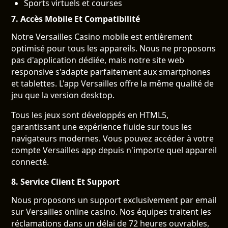
Sports virtuels et courses
7. Accès Mobile Et Compatibilité
Notre Versailles Casino mobile est entièrement
optimisé pour tous les appareils. Nous ne proposons
pas d'application dédiée, mais notre site web
responsive s'adapte parfaitement aux smartphones
et tablettes. L'app Versailles offre la même qualité de
jeu que la version desktop.
Tous les jeux sont développés en HTML5,
garantissant une expérience fluide sur tous les
navigateurs modernes. Vous pouvez accéder à votre
compte Versailles app depuis n'importe quel appareil
connecté.
8. Service Client Et Support
Nous proposons un support exclusivement par email
sur Versailles online casino. Nos équipes traitent les
réclamations dans un délai de 72 heures ouvrables,