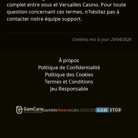
complet entre vous et Versailles Casino. Pour toute
question concernant ces termes, n'hésitez pas à
contacter notre équipe support.
Contenu mis à jour: 29/04/2026
À propos
Politique de Confidentialité
Politique des Cookies
Termes et Conditions
Jeu Responsable