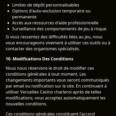
Limites de dépôt personnalisables
Options d'auto-exclusion temporaire ou
permanente
Accès aux ressources d'aide professionnelle
Surveillance des comportements de jeu à risque
Si vous ressentez des difficultés liées au jeu, nous
vous encourageons vivement à utiliser ces outils ou à
contacter des organismes spécialisés.
10. Modifications Des Conditions
Nous nous réservons le droit de modifier ces
conditions générales à tout moment. Les
changements importants vous seront communiqués
par email ou notification sur le site. En continuant à
utiliser Versailles Casino charleroi après de telles
modifications, vous acceptez automatiquement les
nouvelles conditions.
Ces conditions générales constituent l'accord