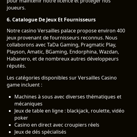
pour maintenir notre licence et protéger nos
joueurs.
6. Catalogue De Jeux Et Fournisseurs
Notre casino Versailles palace propose environ 400
jeux provenant de fournisseurs reconnus. Nous
collaborons avec TaDa Gaming, Pragmatic Play,
Playson, Amatic, BGaming, Endorphina, Wazdan,
Habanero, et de nombreux autres développeurs
réputés.
Les catégories disponibles sur Versailles Casino
game incluent :
Machines à sous avec diverses thématiques et
mécaniques
Jeux de table en ligne : blackjack, roulette, vidéo
poker
Casino en direct avec croupiers réels
Jeux de dés spécialisés