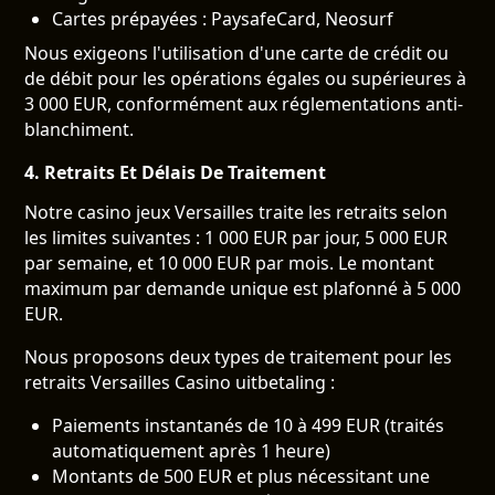
Cartes prépayées : PaysafeCard, Neosurf
Nous exigeons l'utilisation d'une carte de crédit ou
de débit pour les opérations égales ou supérieures à
3 000 EUR, conformément aux réglementations anti-
blanchiment.
4. Retraits Et Délais De Traitement
Notre casino jeux Versailles traite les retraits selon
les limites suivantes : 1 000 EUR par jour, 5 000 EUR
par semaine, et 10 000 EUR par mois. Le montant
maximum par demande unique est plafonné à 5 000
EUR.
Nous proposons deux types de traitement pour les
retraits Versailles Casino uitbetaling :
Paiements instantanés de 10 à 499 EUR (traités
automatiquement après 1 heure)
Montants de 500 EUR et plus nécessitant une